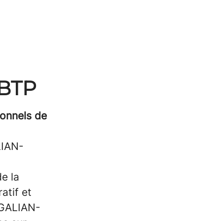
ABTP
onnels de
LIAN-
de la
atif et
, GALIAN-