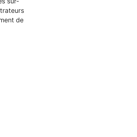
s sur-
trateurs
ement de