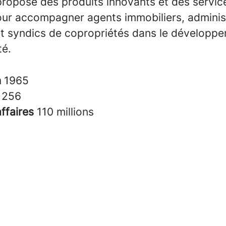
opose des produits innovants et des service
ur accompagner agents immobiliers, adminis
et syndics de copropriétés dans le développ
té.
n
1965
s
256
affaires
110 millions