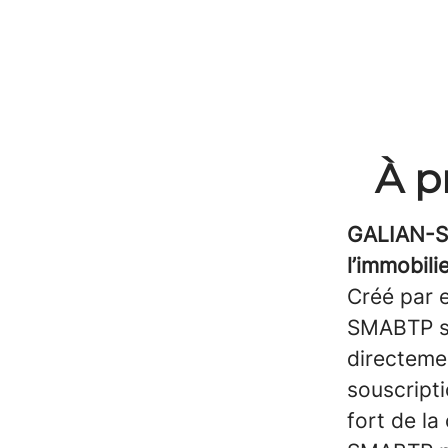
À p
GALIAN-SM
l’immobili
Créé par e
SMABTP s’
directemen
souscripti
fort de la