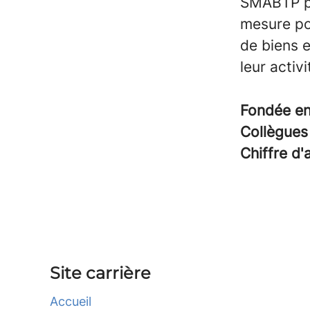
SMABTP pr
mesure po
de biens 
leur activi
Fondée e
Collègue
Chiffre d'
Site carrière
Accueil