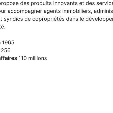
opose des produits innovants et des service
ur accompagner agents immobiliers, adminis
et syndics de copropriétés dans le développ
té.
n
1965
s
256
affaires
110 millions