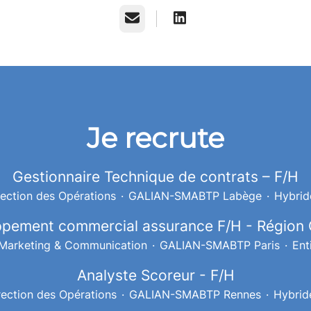
E-mail
Je recrute
Gestionnaire Technique de contrats – F/H
rection des Opérations
·
GALIAN-SMABTP Labège
·
Hybrid
pement commercial assurance F/H - Région C
Marketing & Communication
·
GALIAN-SMABTP Paris
·
Ent
Analyste Scoreur - F/H
rection des Opérations
·
GALIAN-SMABTP Rennes
·
Hybrid