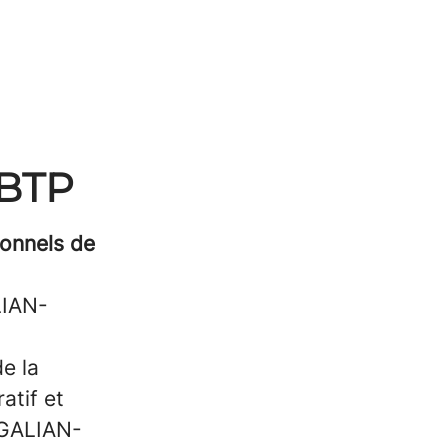
ABTP
onnels de
LIAN-
de la
atif et
, GALIAN-