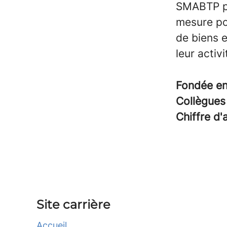
SMABTP pr
mesure po
de biens 
leur activi
Fondée e
Collègue
Chiffre d'
Site carrière
Accueil