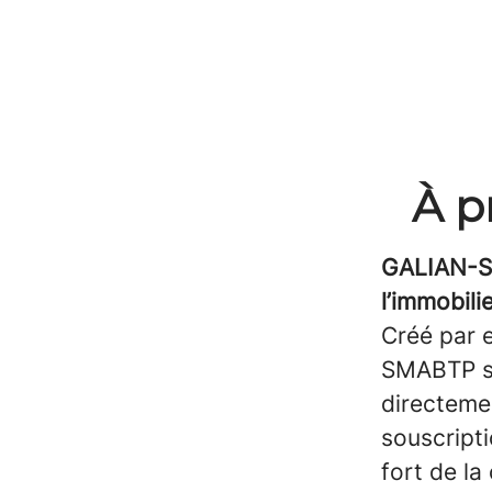
À p
GALIAN-SM
l’immobili
Créé par e
SMABTP s’
directemen
souscripti
fort de la